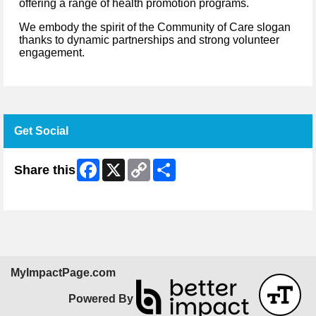
offering a range of health promotion programs.
We embody the spirit of the Community of Care slogan
thanks to dynamic partnerships and strong volunteer
engagement.
Get Social
Facebook
X
Copy
Share
Share this
Link
Skip Facebook Widget
MyImpactPage.com
Powered By