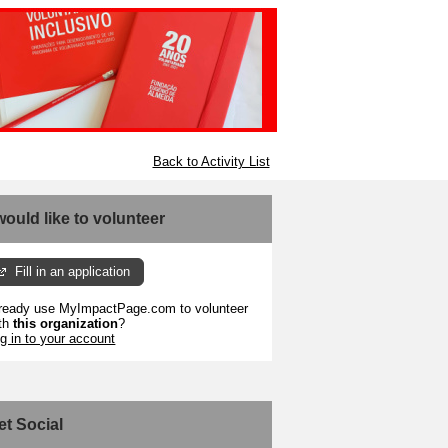
Back to Activity List
 would like to volunteer
Fill in an application
ready use MyImpactPage.com to volunteer
th
this organization
?
g in to your account
et Social