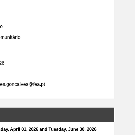
uo
omunitário
026
nes.goncalves@fea.pt
ay, April 01, 2026 and Tuesday, June 30, 2026