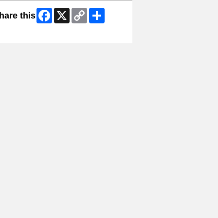
Facebook
X
Copy
Share
hare this
Link
ip Facebook Widget