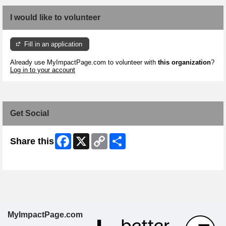
I would like to volunteer
Fill in an application
Already use MyImpactPage.com to volunteer with
this organization
?
Log in to your account
Get Social
Facebook
X
Copy
Share
Share this
Link
Skip Facebook Widget
MyImpactPage.com