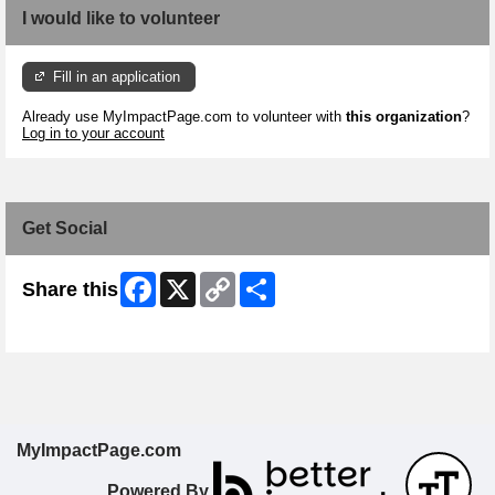
I would like to volunteer
Fill in an application
Already use MyImpactPage.com to volunteer with
this organization
?
Log in to your account
Get Social
Facebook
X
Copy
Share
Share this
Link
Skip Facebook Widget
MyImpactPage.com
Powered By