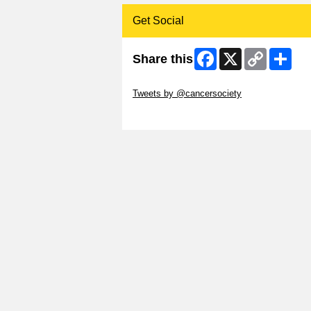
Get Social
Facebook
X
Copy
Shar
Share this
Link
Skip Twitter Widget
Tweets by @cancersociety
Skip Facebook Widget