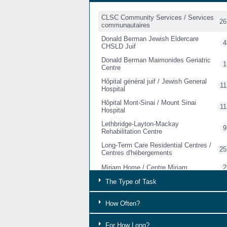
CLSC Community Services / Services
26
communautaires
Donald Berman Jewish Eldercare
4
CHSLD Juif
Donald Berman Maimonides Geriatric
1
Centre
Hôpital général juif / Jewish General
11
Hospital
Hôpital Mont-Sinai / Mount Sinai
11
Hospital
Lethbridge-Layton-Mackay
9
Rehabilitation Centre
Long-Term Care Residential Centres /
25
Centres d'hébergements
Miriam Home / Centre Miriam
2
The Type of Task
Richardson and Catherine Booth
Hôpitaux en réadaptation /
20
Rehabilitation Hospitals
How Often?
For How Long?