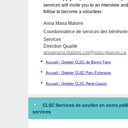
services 
will
 invite 
you
 to an interview and
follow to 
become
 a 
volunteer
. 
Anna Maria Malorni
Coordonnatrice de services des bénévole
Services
Direction Qualité
annamaria.malorni.cvd@ssss.gouv.qc.ca
Accueil / Greeter CLSC de Benny Farm
Accueil / Greeter CLSC Parc-Extension
Accueil / Greeter CLSC René-Cassin
CLSC Services de soutien en soins pallia
services