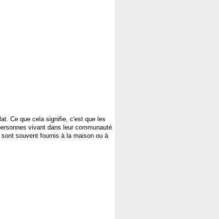
lat
. Ce que 
cela
signifie
, 
c'est
 que les 
personnes
 vivant dans 
leur
communauté
 
sont
souvent
fournis
 à la 
maison
ou
 à 