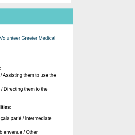
Volunteer
Greeter
Medical
c
 / 
Assisting
them
 to use
 the
 / Directing them to the 
ities:
nçais 
parlé
 / Intermediate 
bienvenue
 / Other 