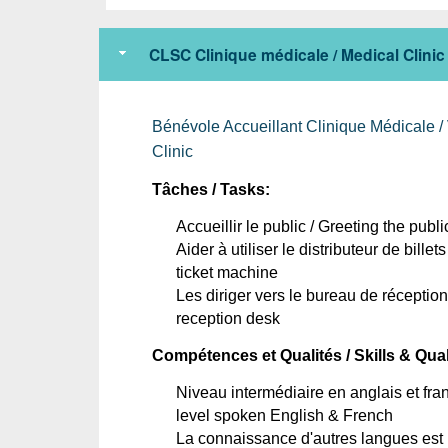
CLSC Clinique médicale / Medical Clinic
Bénévole
Accueillant
 Clinique 
Médicale
 / 
Clinic
Tâches
 / Tasks:
Accueillir
 le public / Greeting the publi
Aider à 
utiliser le distributeur de billets
ticket machine
Les 
diriger
vers
 le bureau de 
réception
reception desk
Compétences
 et 
Qualités
 / Skills & Qual
Niveau
intermédiaire
en
anglais
 et fra
level spoken English & French
La 
connaissance
d'autres
langues
est