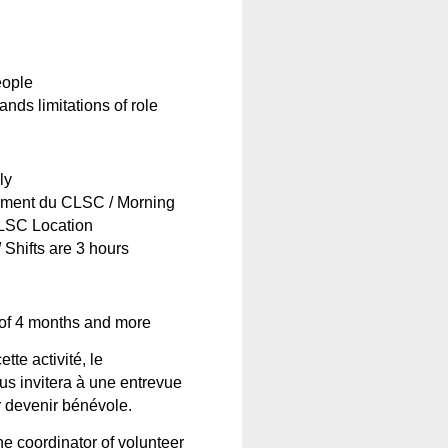
eople
ands limitations of role
ly
ement
 du CLSC / Morning 
CLSC Location
/ Shifts are 3 hours
 of 4 months and more
tte activité, le 
s invitera à une entrevue 
r devenir bénévole. 
he 
coordinator
 of 
volunteer