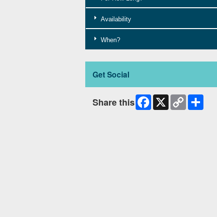
Availability
When?
Get Social
Facebook
X
Copy
Shar
Share this
Link