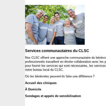
Services 
communautaires
 du CLSC
Nos CLSC 
offrent
une
approche
communautaire
 du 
bénévo
professionnels
travaillent
en
étroite
 collaboration avec les 
pour 
fournir
 les services qui 
sont
nécessaires
, les services
notre
 bureau local du CLSC. 
Où
 les 
bénévoles
peuvent-ils
 faire 
une
différence
 ?
A
ccueil
 des 
cliniques
À Domicile
Sondages et 
appels
 de 
sensibilisation