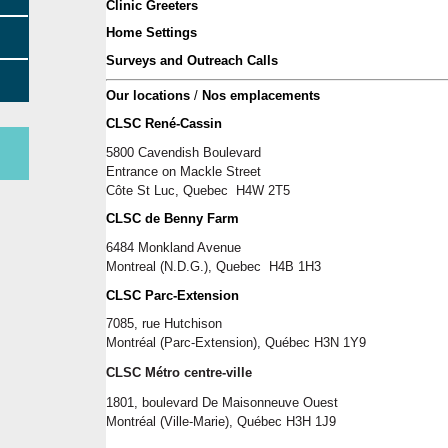
Clinic Greeters
Home Settings
Surveys and Outreach Calls
Our locations
 / 
Nos emplacements 
CLSC René-Cassin
5800 Cavendish Boulevard
Entrance on Mackle Street
Côt
e St Lu
c
, 
Quebec
  H
4W 2T5
e
CLSC de Benny Farm
6484 Monkland Avenue
Montreal
 (N.D.G.)
,
Quebec  
H
4B 1H3
CLSC Parc-Extension
7085, rue Hutchison
Montréal
 (Parc-Extension)
, Québec H3N 1Y9
CLSC Métro centre-ville 
1801, boulevard De Maisonneuve Ouest 
Montréal
 (Ville-Marie)
, Québec H3H 1J9