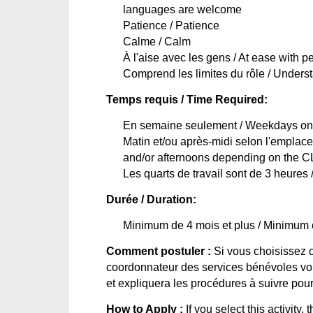
languages are welcome
Patience / Patience
Calme
 / Calm
À 
l'aise
 avec les gens / At ease with p
Comprend
 les 
limites
 du 
rôle
 / Underst
Temps
requis
 / Time Required:
En 
semaine
seulement
 / Weekdays on
Matin et/
ou
 après-midi 
selon
l'emplac
and/or afternoons depending on the 
Les quarts de travail 
sont
 de 3 
heures
 
Durée / Duration:
Minimum de 4 
mois
 et plus / Minimum
Comment postuler :
 Si vous choisissez ce
coordonnateur des services bénévoles vou
et expliquera les procédures à suivre pou
How to 
Apply :
If
you
 select 
this
activity
, t