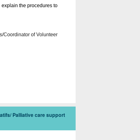
 
explain
 the 
procedures
 to 
s/
Coordinator
 of 
Volunteer
tifs/ Palliative care support