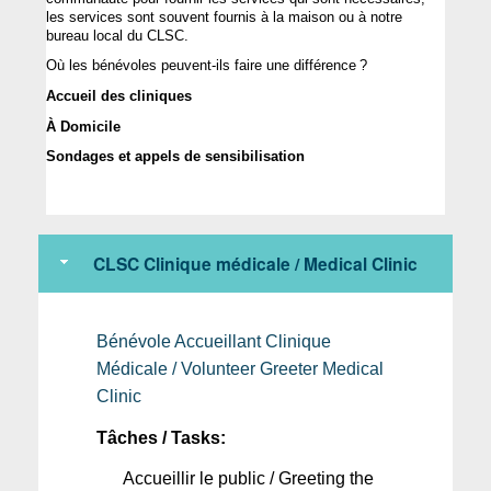
les services 
sont
souvent
fournis
 à la 
maison
ou
 à 
notre
bureau local du CLSC. 
Où
 les 
bénévoles
peuvent-ils
 faire 
une
différence
 ?
A
ccueil
 des 
cliniques
À Domicile
Sondages et 
appels
 de 
sensibilisation
CLSC Clinique médicale / Medical Clinic
Bénévole
Accueillant
 Clinique 
Médicale
 / 
Volunteer
Greeter
Medical
Clinic
Tâches
 / Tasks:
Accueillir
 le public / Greeting the 