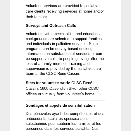
Volunteer services are provided to palliative
care clients receiving services at home and/or
their families.
Surveys and Outreach Calls
Volunteers with 
special skills
 and educational 
backgrounds are selected to support families 
and individuals in palliative services. Such 
programs can be 
survey-
based
seeking 
information on satisfaction of services or can 
be supportive calls to people grieving after the 
loss of a family member. 
Training and 
supervision 
is
 provided by the palliative care 
team at the CLSC René-Cassin.
Sites for volunteer work:
CLSC René-
Cassin, 5800 Cavendish Blvd, other CLSC
offices or virtually from volunteer's home
Sondages et 
appels
 de 
sensibilisation
Des 
bénévoles
ayant
 des 
compétences
 et des 
antécédents
scolaires
spéciaux
sont
sélectionnés
 pour 
soutenir
 les 
familles
 et les 
personnes
 dans les services 
palliatifs
. 
Ces