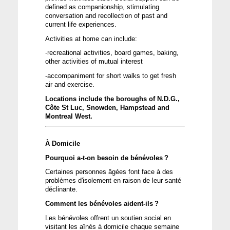
defined as companionship, stimulating 
conversation and recollection of past and 
current life experiences.
Activities at home can include:
-recreational activities, board games, baking, 
other activities of mutual interest
-accompaniment for short walks
 to get 
fresh 
air and exercise
. 
Locations include the boroughs of N.D.G., 
Côte St Luc, Snowden
, 
Hampstead
and 
Montreal West
.
À Domicile
Pourquoi
 a-t-on 
besoin
 de 
bénévoles
 ?
Certaines
personnes
âgées
 font face à des 
problèmes
d'isolement
en
 raison de 
leur
santé
déclinante
. 
Comment les 
bénévoles
aident-ils
 ?
Les 
bénévoles
offrent
 un 
soutien
 social 
en
visitant les 
aînés
 à domicile 
chaque
semaine