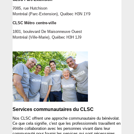
7085, rue Hutchison
Montréal
 (Parc-Extension)
, Québec H3N 1Y9
CLSC Métro centre-ville 
1801, boulevard De Maisonneuve Ouest 
Montréal
 (Ville-Marie)
, Québec H3H 1J9
Services 
communautaires
 du CLSC
Nos CLSC 
offrent
une
approche
communautaire
 du 
bénévolat
. 
Ce que 
cela
signifie
, 
c'est
 que les 
professionnels
travaillent
en
étroite
 collaboration avec les 
personnes
 vivant dans 
leur
communauté
 pour 
fournir
 les services qui 
sont
nécessaires
, 