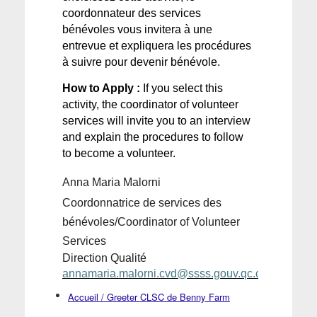
coordonnateur des services 
bénévoles vous invitera à une 
entrevue et expliquera les procédures 
à suivre pour devenir bénévole. 
How to 
Apply :
If
you
 select 
this
activity
, the 
coordinator
 of 
volunteer
services 
will
 invite 
you
 to an interview 
and 
explain
 the 
procedures
 to follow 
to 
become
 a 
volunteer
. 
Anna Maria Malorni
Coordonnatrice de services des 
bénévoles/
Coordinator
 of 
Volunteer
Services
Direction Qualité
annamaria.malorni.cvd@ssss.gouv.qc.ca
Accueil / Greeter CLSC de Benny Farm