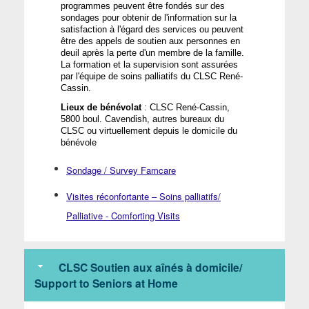
programmes
peuvent
être
fondés
 sur des 
sondages pour 
obtenir
 de 
l'information
 sur la 
satisfaction à 
l'égard
 des services 
ou
peuvent
être
 des 
appels
 de 
soutien
 aux 
personnes
en
deuil
 après la 
perte
 d'un 
membre
 de la 
famille
. 
La formation et la supervision 
sont
assurées
par 
l'équipe
 de 
soins
palliatifs
 du CLSC René-
Cassin.
Lieux de bénévolat 
: CLSC René-Cassin, 
5800 boul. Cavendish, autres bureaux du 
CLSC ou virtuellement depuis le domicile du 
bénévole
Sondage / Survey Famcare
Visites réconfortante – Soins palliatifs/
Palliative - Comforting Visits
CLSC Soutien aux aînés à domicile/
Support to Seniors at Home