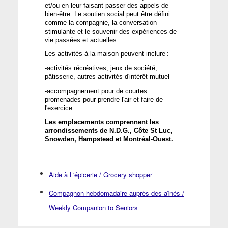
et/
ou
en
leur
faisant
 passer des 
appels
 de 
bien-
être
. Le 
soutien
 social 
peut
être
défini
comme
 la compagnie, la conversation 
stimulante
 et le souvenir des 
expériences
 de 
vie 
passées
 et 
actuelles
.
Les 
activités
 à la 
maison
peuvent
inclure
 :
-
activités
récréatives
, jeux de société, 
pâtisserie, 
autres
activités
d'intérêt
 mutuel
-
accompagnement
 pour de 
courtes
promenades pour prendre 
l'air
 et faire de 
l'exercice
. 
Les emplacements 
comprennent
 les 
arrondissements de N.D.G., Côte St Luc, 
Snowden, Hampstead et Montréal-Ouest.
Aide à l 'épicerie / Grocery shopper
Compagnon hebdomadaire auprès des aînés /
Weekly Companion to Seniors