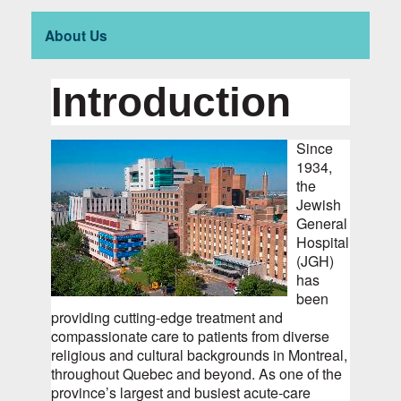
About Us
Introduction
Si
nce
1934,
the
Jewish
General
Hospital
(JGH)
has
been
providing cutting‑edge treatment and
compassionate care to patients from diverse
religious and cultural backgrounds in Montreal,
throughout Quebec and beyond. As one of the
province’s largest and busiest acute-care