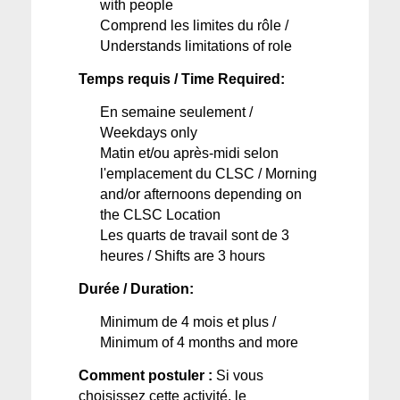
with people
Comprend
 les 
limites
 du 
rôle
 / 
Understands limitations of role
Temps
requis
 / Time Required:
En 
semaine
seulement
 / 
Weekdays only
Matin et/
ou
 après-midi 
selon
l'emplacement
 du CLSC / Morning 
and/or afternoons depending on 
the CLSC Location
Les quarts de travail 
sont
 de 3 
heures
 / Shifts are 3 hours
Durée / Duration:
Minimum de 4 
mois
 et plus / 
Minimum of 4 months and more
Comment postuler :
 Si vous 
choisissez cette activité, le 