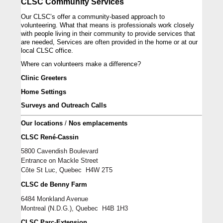
CLSC Community Services
Our CLSC’s offer a community-based approach to 
volunteering. 
What that means is professionals work closely 
with people living in their community to provide services that 
are needed, Services are often provided in the home or at our 
local CLSC 
office. 
Where can volunteers make a 
difference
?
Clinic Greeters
Home Settings
Surveys and Outreach Calls
Our locations
 / 
Nos emplacements 
CLSC René-Cassin
5800 Cavendish Boulevard
Entrance on Mackle Street
Côt
e St Lu
c
, 
Quebec
  H
4W 2T5
CLSC de Benny Farm
6484 Monkland Avenue
Montreal
 (N.D.G.)
,
Quebec  
H
4B 1H3
CLSC Parc-Extension