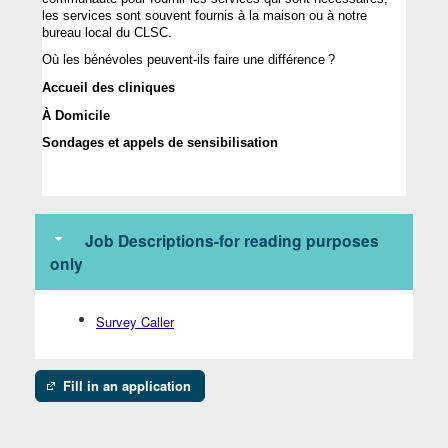
les services 
sont
souvent
fournis
 à la 
maison
ou
 à 
notre
bureau local du CLSC. 
Où
 les 
bénévoles
peuvent-ils
 faire 
une
différence
 ?
A
ccueil
 des 
cliniques
À Domicile
Sondages et 
appels
 de 
sensibilisation
Job Descriptions-for reading purposes
only
Survey Caller
Fill in an application