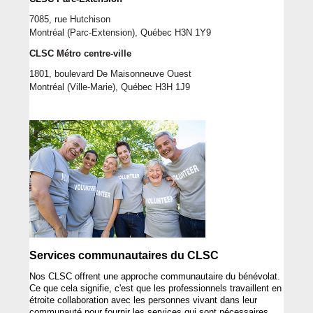
7085, rue Hutchison
Montréal
 (Parc-Extension)
, Québec H3N 1Y9
CLSC Métro centre-ville 
1801, boulevard De Maisonneuve Ouest 
Montréal
 (Ville-Marie)
, Québec H3H 1J9
Services 
communautaires
 du CLSC
Nos CLSC 
offrent
une
approche
communautaire
 du 
bénévolat
. 
Ce que 
cela
signifie
, 
c'est
 que les 
professionnels
travaillent
en
étroite
 collaboration avec les 
personnes
 vivant dans 
leur
communauté
 pour 
fournir
 les services qui 
sont
nécessaires
, 