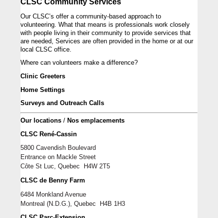
CLSC Community Services
Our CLSC’s offer a community-based approach to 
volunteering. 
What that means is professionals work closely 
with people living in their community to provide services that 
are needed, Services are often provided in the home or at our 
local CLSC 
office. 
Where can volunteers make a 
difference
?
Clinic Greeters
Home Settings
Surveys and Outreach Calls
Our locations
 / 
Nos emplacements 
CLSC René-Cassin
5800 Cavendish Boulevard
Entrance on Mackle Street
Côt
e St Lu
c
, 
Quebec
  H
4W 2T5
CLSC de Benny Farm
6484 Monkland Avenue
Montreal
 (N.D.G.)
,
Quebec  
H
4B 1H3
CLSC Parc-Extension