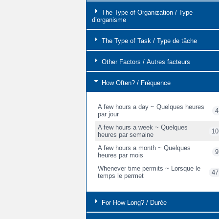
The Type of Organization / Type
d’organisme
The Type of Task / Type de tâche
Other Factors / Autres facteurs
How Often? / Fréquence
A few hours a day ~ Quelques heures
4
par jour
A few hours a week ~ Quelques
10
heures par semaine
A few hours a month ~ Quelques
9
heures par mois
Whenever time permits ~ Lorsque le
47
temps le permet
For How Long? / Durée