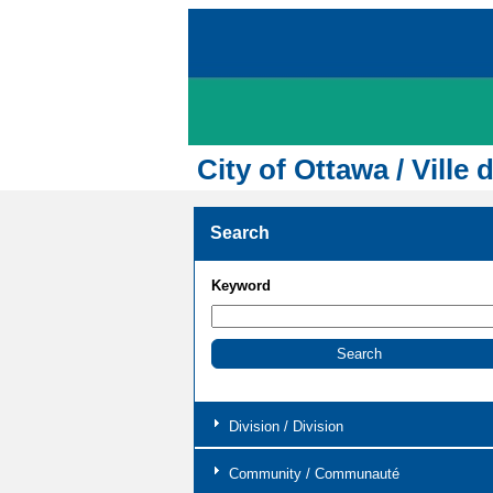
City of Ottawa / Ville 
Search
Keyword
Division / Division
Community / Communauté