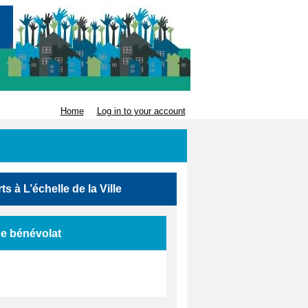
Home
Log in to your account
ts à L’échelle de la Ville
de bénévolat