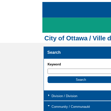
City of Ottawa / Ville 
Search
Keyword
Division / Division
Community / Communauté