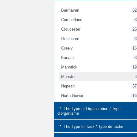
Barrhaven
32
Cumberland
3
Gloucester
25
Goulbourn
3
Greely
16
Kanata
8
Manotick
19
Munster
3
Nepean
37
North Gower
16
Orleans
7
The Type of Organization / Type
d’organisme
Osgoode
19
Ottawa
97
The Type of Task / Type de tâche
Richmond
16