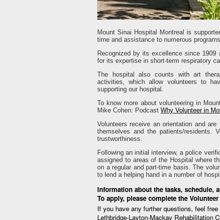
Mount Sinai Hospital Montreal is support
time and assistance to numerous programs,
Recognized by its excellence since 1909 an
for its expertise in short-term respiratory c
The hospital also counts with art therap
activities, which allow volunteers to ha
supporting our hospital.
To know more about volunteering in Mount 
Mike Cohen: Podcast
Why Volunteer in Mou
Volunteers receive an orientation and are
themselves and the patients/residents. V
trustworthiness.
Following an initial interview, a police ver
assigned to areas of the Hospital where the
on a regular and part-time basis. The volu
to lend a helping hand in a number of hospi
Information about the tasks, schedule, a
To apply, please complete the Volunteer
If you have any further questions, feel fre
Lethbridge-Layton-Mackay Rehabilitation C