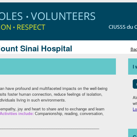
Mount Sinai Hospital
Bac
I
es can have profound and multifaceted impacts on the well-being
visits foster human connection, reduce feelings of isolation,
Al
ndividuals living in such environments.
wi
Lo
r empathy, joy and heart to share and to exchange and learn
Activities include:
Companionship, reading, conversation,
_______________________________________________
G