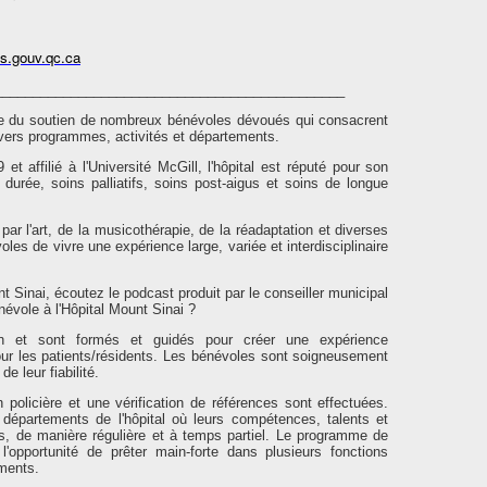
s.gouv.qc.ca
______________________________________________
cie du soutien de nombreux bénévoles dévoués qui consacrent
ivers programmes, activités et départements.
 affilié à l'Université McGill, l'hôpital est réputé pour son
 durée, soins palliatifs, soins post-aigus et soins de longue
par l'art, de la musicothérapie, de la réadaptation et diverses
les de vivre une expérience large, variée et interdisciplinaire
t Sinai, écoutez le podcast produit par le conseiller municipal
évole à l'Hôpital Mount Sinai ?
on et sont formés et guidés pour créer une expérience
ur les patients/résidents. Les bénévoles sont soigneusement
e leur fiabilité.
on policière et une vérification de références sont effectuées.
départements de l'hôpital où leurs compétences, talents et
sés, de manière régulière et à temps partiel. Le programme de
l'opportunité de prêter main-forte dans plusieurs fonctions
ements.