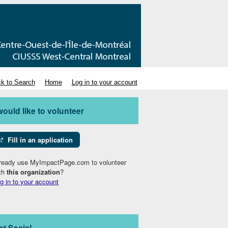
k to Search
Home
Log in to your account
 would like to volunteer
Fill in an application
ready use MyImpactPage.com to volunteer
th
this organization
?
g in to your account
et Social