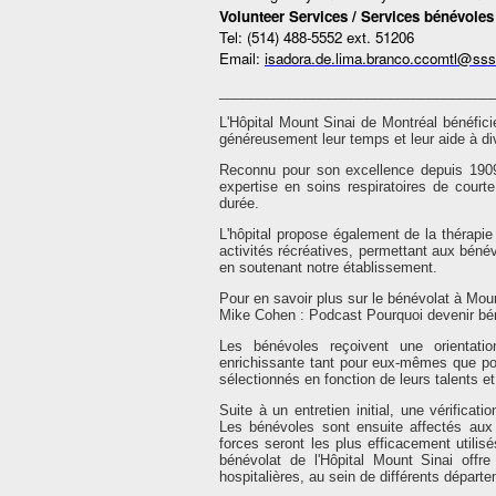
Volunteer Services / Services bénévoles
Tel: (514) 488-5552 ext. 51206
Email:
isadora.de.lima.branco.ccomtl@sss
___________________________________
L'Hôpital Mount Sinai de Montréal bénéfi
généreusement leur temps et leur aide à d
Reconnu pour son excellence depuis 1909 et
expertise en soins respiratoires de courte
durée.
L'hôpital propose également de la thérapie 
activités récréatives, permettant aux bénévo
en soutenant notre établissement.
Pour en savoir plus sur le bénévolat à Moun
Mike Cohen : Podcast Pourquoi devenir bén
Les bénévoles reçoivent une orientati
enrichissante tant pour eux-mêmes que po
sélectionnés en fonction de leurs talents et d
Suite à un entretien initial, une vérificati
Les bénévoles sont ensuite affectés aux 
forces seront les plus efficacement utili
bénévolat de l'Hôpital Mount Sinai offre 
hospitalières, au sein de différents départ