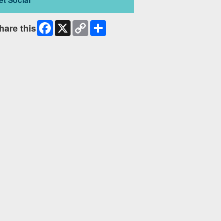
Facebook
X
Copy
Share
hare this
Link