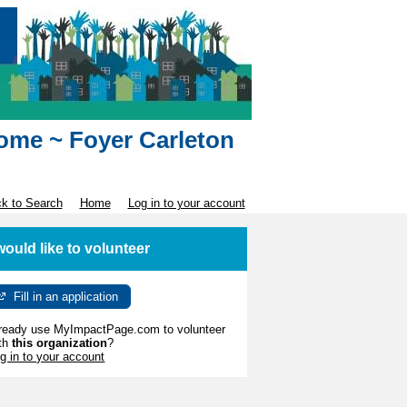
Home ~ Foyer Carleton
k to Search
Home
Log in to your account
 would like to volunteer
Fill in an application
ready use MyImpactPage.com to volunteer
th
this organization
?
g in to your account