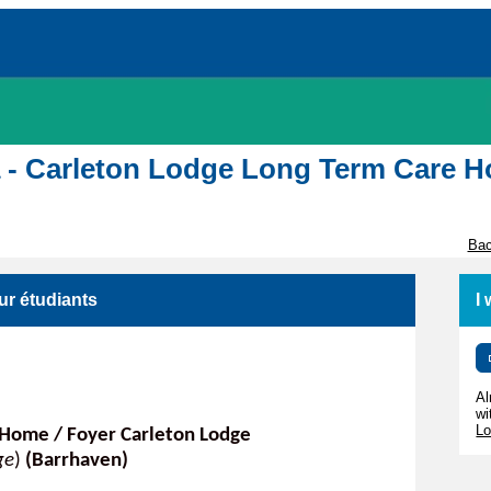
awa - Carleton Lodge Long Term Care 
Bac
r étudiants
I
Al
wi
Lo
 Home / Foyer Carleton Lodge
ge
)
(Barrhaven)