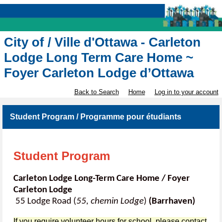
City of / Ville d'Ottawa - Carleton
Lodge Long Term Care Home ~
Foyer Carleton Lodge d’Ottawa
Back to Search
Home
Log in to your account
Student Program / Programme pour étudiants
Student Program
Carleton Lodge Long-Term Care Home / Foyer
Carleton Lodge
55 Lodge Road (
55, chemin Lodge
)
(Barrhaven)
If you require volunteer hours for school, please contact