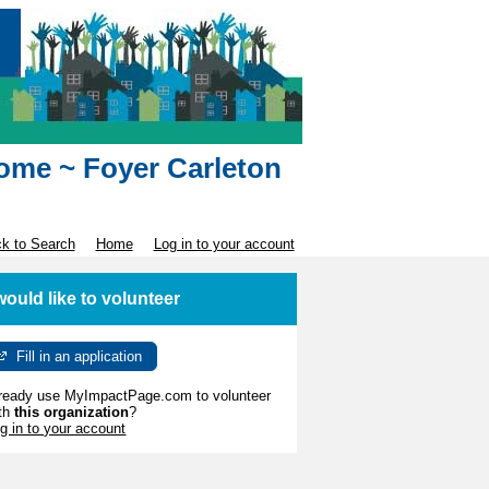
Home ~ Foyer Carleton
k to Search
Home
Log in to your account
 would like to volunteer
Fill in an application
ready use MyImpactPage.com to volunteer
th
this organization
?
g in to your account