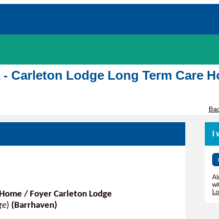
awa - Carleton Lodge Long Term Care 
Bac
I
Al
wi
Lo
 Home / Foyer Carleton Lodge
ge
)
(Barrhaven)