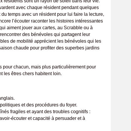
x résidents sont un rayon de soleil dans leur vie.
avardent avec chaque résident pendant quelques
du temps avec un résident pour lui faire la lecture,
ore l’écouter raconter les histoires intéressantes
 qui aiment jouer aux cartes, au Scrabble ou à
e rencontrer des bénévoles qui partagent leur
ubles de mobilité apprécient les bénévoles qui les
saison chaude pour profiter des superbes jardins
es pour chacun, mais plus particulièrement pour
t les êtres chers habitent loin.
nglais.
olitiques et des procédures du foyer.
aînés fragiles et ayant des troubles cognitifs :
savoir-écouter et capacité à persuader et à