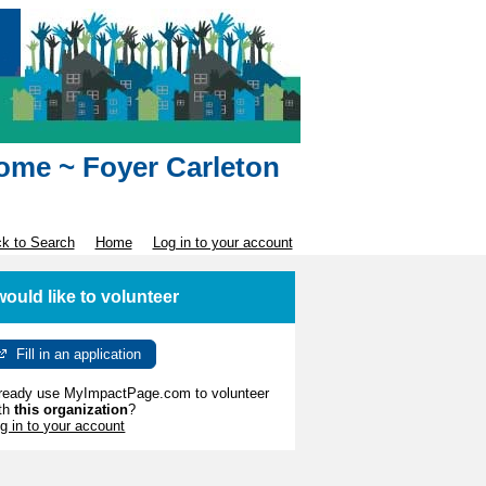
Home ~ Foyer Carleton
k to Search
Home
Log in to your account
 would like to volunteer
Fill in an application
ready use MyImpactPage.com to volunteer
th
this organization
?
g in to your account