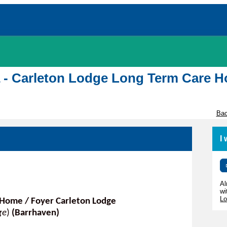
awa - Carleton Lodge Long Term Care 
Bac
I
Al
wi
Lo
 Home / Foyer Carleton Lodge
ge
)
(Barrhaven)