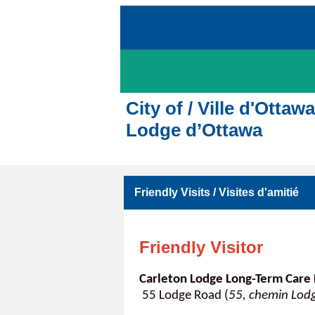
City of / Ville d'Ott
Lodge d’Ottawa
Friendly Visits / Visites d'amitié
Friendly Visitor
Carleton Lodge Long-Term Care
55 Lodge Road (
55, chemin Lod