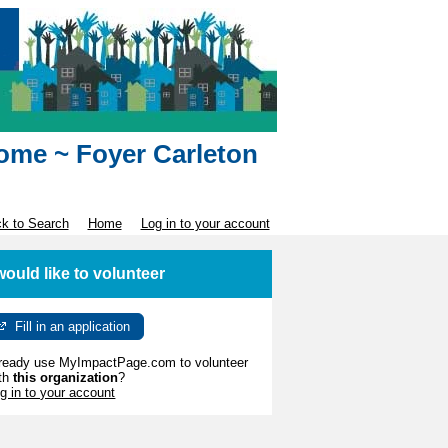
Home ~ Foyer Carleton
k to Search
Home
Log in to your account
 would like to volunteer
Fill in an application
ready use MyImpactPage.com to volunteer
th
this organization
?
g in to your account