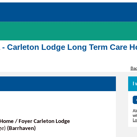
awa - Carleton Lodge Long Term Care 
Bac
I
Al
wi
Lo
 Home / Foyer Carleton Lodge
ge
)
(Barrhaven)