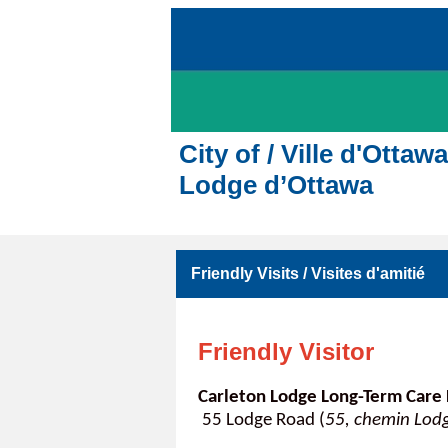
City of / Ville d'Ott
Lodge d’Ottawa
Friendly Visits / Visites d'amitié
Friendly Visitor
Carleton Lodge Long-Term Care
55 Lodge Road (
55, chemin Lod