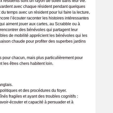
x résidents sont un rayon de soleil dans leur vie.
avardent avec chaque résident pendant quelques
du temps avec un résident pour lui faire la lecture,
ore l’écouter raconter les histoires intéressantes
 qui aiment jouer aux cartes, au Scrabble ou à
e rencontrer des bénévoles qui partagent leur
ubles de mobilité apprécient les bénévoles qui les
saison chaude pour profiter des superbes jardins
es pour chacun, mais plus particulièrement pour
t les êtres chers habitent loin.
nglais.
olitiques et des procédures du foyer.
aînés fragiles et ayant des troubles cognitifs :
savoir-écouter et capacité à persuader et à