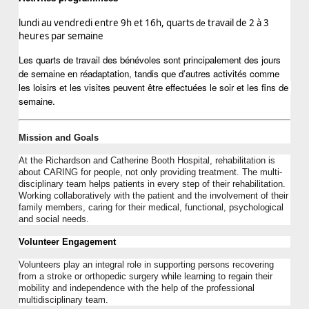
lundi au vendredi entre 9h et 16h, quarts
travail de 2 à 3 
 de 
heures par semaine
Les quarts de travail des bénévoles sont principalement des jours 
de semaine en réadaptation, tandis que d’autres activités comme 
les loisirs et les visites peuvent être effectuées le soir et les fins de 
semaine.
Mission and Goals
At the Richardson and Catherine Booth Hospital, rehabilitation is 
about CARING for people, not only providing treatment. The multi-
disciplinary team helps patients in every step of their rehabilitation. 
Working collaboratively with the patient and the involvement of their 
family members, caring for their medical, functi
onal, 
psychol
ogical
and social needs.
Volunteer Engagement
Volunteers play an integral role in supporting 
persons
 recovering 
from a stroke or orthopedic surgery while learning to regain their 
mobility and independence with the help of the professional 
multidisciplinary team.