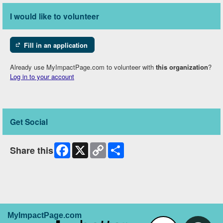
I would like to volunteer
Fill in an application
Already use MyImpactPage.com to volunteer with
this organization
?
Log in to your account
Get Social
Facebook
X
Copy
Share
Share this
Link
MyImpactPage.com