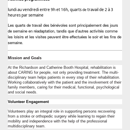
lundi au vendredi entre 9h et 16h, quarts
travail de 2 à 3 
 de 
heures par semaine
Les quarts de travail des bénévoles sont principalement des jours 
de semaine en réadaptation, tandis que d’autres activités comme 
les loisirs et les visites peuvent être effectuées le soir et les fins de 
semaine.
Mission and Goals
At the Richardson and Catherine Booth Hospital, rehabilitation is 
about CARING for people, not only providing treatment. The multi-
disciplinary team helps patients in every step of their rehabilitation. 
Working collaboratively with the patient and the involvement of their 
family members, caring for their medical, functi
onal, 
psychol
ogical
and social needs.
Volunteer Engagement
Volunteers play an integral role in supporting 
persons
 recovering 
from a stroke or orthopedic surgery while learning to regain their 
mobility and independence with the help of the professional 
multidisciplinary team.