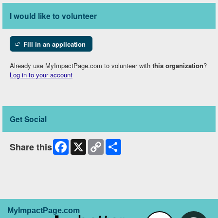
I would like to volunteer
Fill in an application
Already use MyImpactPage.com to volunteer with
this organization
?
Log in to your account
Get Social
Facebook
X
Copy
Share
Share this
Link
MyImpactPage.com