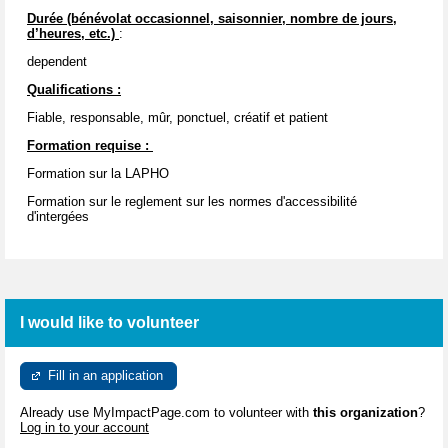
Durée (bénévolat occasionnel, saisonnier, nombre de jours,
d’heures, etc.)
:
dependent
Qualifications :
Fiable, responsable, mûr, ponctuel, créatif et patient
Formation requise :
Formation sur la LAPHO
Formation sur le reglement sur les normes d'accessibilité
d'intergées
I would like to volunteer
Fill in an application
Already use MyImpactPage.com to volunteer with
this organization
?
Log in to your account