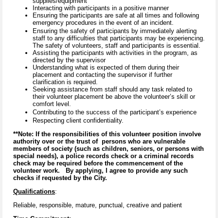
supplies/equipment
Interacting with participants in a positive manner
Ensuring the participants are safe at all times and following
emergency procedures in the event of an incident.
Ensuring the safety of participants by immediately alerting
staff to any difficulties that participants may be experiencing.
The safety of volunteers, staff and participants is essential.
Assisting the participants with activities in the program, as
directed by the supervisor
Understanding what is expected of them during their
placement and contacting the supervisor if further
clarification is required.
Seeking assistance from staff should any task related to
their volunteer placement be above the volunteer’s skill or
comfort level.
Contributing to the success of the participant’s experience
Respecting client confidentiality.
**Note: If the responsibilities of this volunteer position involve
authority over or the trust of persons who are vulnerable
members of society (such as children, seniors, or persons with
special needs), a police records check or a criminal records
check may be required before the commencement of the
volunteer work. By applying, I agree to provide any such
checks if requested by the City.
Qualifications
:
Reliable, responsible, mature, punctual, creative and patient