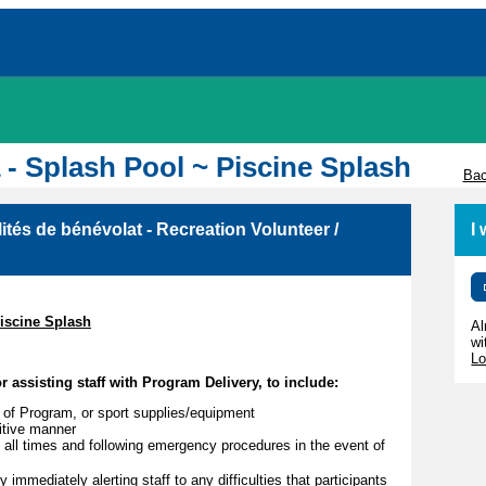
wa - Splash Pool ~ Piscine Splash
Bac
ités de bénévolat - Recreation Volunteer /
I
Piscine Splash
Al
wi
Lo
r assisting staff with Program Delivery, to include:
 of Program, or sport supplies/equipment
sitive manner
t all times and following emergency procedures in the event of
 immediately alerting staff to any difficulties that participants