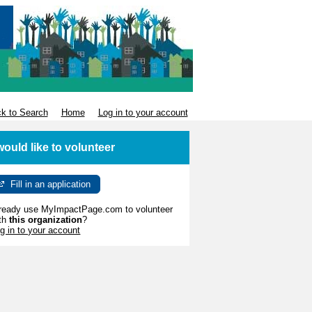
k to Search
Home
Log in to your account
 would like to volunteer
Fill in an application
ready use MyImpactPage.com to volunteer
th
this organization
?
g in to your account