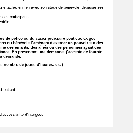
 une tâche, en lien avec son stage de bénévole, dépasse ses
e.
e des participants
entèle.
rs de police ou du casier judiciaire peut être exigée
tions du bénévole l’amènent à exercer un pouvoir sur des
me des enfants, des aînés ou des personnes ayant des
iance. En présentant une demande, j’accepte de fournir
t la demande.
r, nombre de jours, d’heures, etc.)
:
et patient
'accessibilité d'intergées