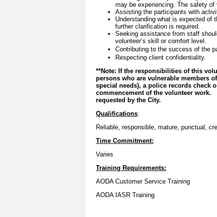
may be experiencing. The safety of v
Assisting the participants with activ
Understanding what is expected of t
further clarification is required.
Seeking assistance from staff shoul
volunteer’s skill or comfort level.
Contributing to the success of the p
Respecting client confidentiality.
**Note: If the responsibilities of this vo
persons who are vulnerable members of s
special needs), a police records check 
commencement of the volunteer work. By
requested by the City.
Qualifications
:
Reliable, responsible, mature, punctual, cr
Time Commitment:
Varies
Training Requirements:
AODA Customer Service Training
AODA IASR Training