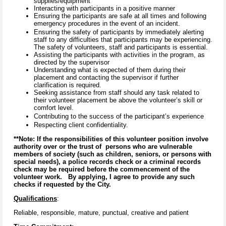
supplies/equipment
Interacting with participants in a positive manner
Ensuring the participants are safe at all times and following
emergency procedures in the event of an incident.
Ensuring the safety of participants by immediately alerting
staff to any difficulties that participants may be experiencing.
The safety of volunteers, staff and participants is essential.
Assisting the participants with activities in the program, as
directed by the supervisor
Understanding what is expected of them during their
placement and contacting the supervisor if further
clarification is required.
Seeking assistance from staff should any task related to
their volunteer placement be above the volunteer’s skill or
comfort level.
Contributing to the success of the participant’s experience
Respecting client confidentiality.
**Note: If the responsibilities of this volunteer position involve
authority over or the trust of persons who are vulnerable
members of society (such as children, seniors, or persons with
special needs), a police records check or a criminal records
check may be required before the commencement of the
volunteer work. By applying, I agree to provide any such
checks if requested by the City.
Qualifications
:
Reliable, responsible, mature, punctual, creative and patient