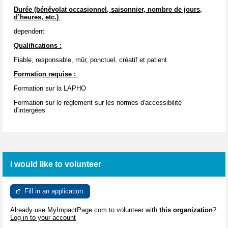
Durée (bénévolat occasionnel, saisonnier, nombre de jours,
d’heures, etc.)
:
dependent
Qualifications :
Fiable, responsable, mûr, ponctuel, créatif et patient
Formation requise :
Formation sur la LAPHO
Formation sur le reglement sur les normes d'accessibilité
d'intergées
I would like to volunteer
Fill in an application
Already use MyImpactPage.com to volunteer with
this organization
?
Log in to your account