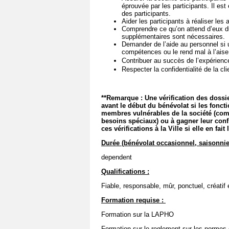
éprouvée par les participants. Il est
des participants.
Aider les participants à réaliser les
Comprendre ce qu’on attend d’eux dur
supplémentaires sont nécessaires.
Demander de l’aide au personnel si
compétences ou le rend mal à l’ais
Contribuer au succès de l’expérienc
Respecter la confidentialité de la cli
**Remarque : Une vérification des dossie
avant le début du bénévolat si les fonc
membres vulnérables de la société (com
besoins spéciaux) ou à gagner leur conf
ces vérifications à la Ville si elle en fai
Durée (bénévolat occasionnel, saisonnie
dependent
Qualifications :
Fiable, responsable, mûr, ponctuel, créatif 
Formation requise :
Formation sur la LAPHO
Formation sur le reglement sur les normes d