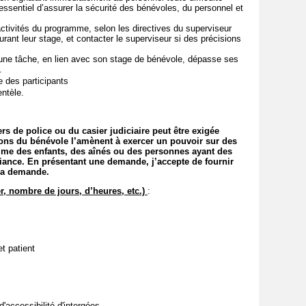
 essentiel d’assurer la sécurité des bénévoles, du personnel et
 activités du programme, selon les directives du superviseur
ant leur stage, et contacter le superviseur si des précisions
 une tâche, en lien avec son stage de bénévole, dépasse ses
e.
e des participants
entèle.
rs de police ou du casier judiciaire peut être exigée
tions du bénévole l’amènent à exercer un pouvoir sur des
me des enfants, des aînés ou des personnes ayant des
iance. En présentant une demande, j’accepte de fournir
t la demande.
r, nombre de jours, d’heures, etc.)
:
et patient
'accessibilité d'intergées