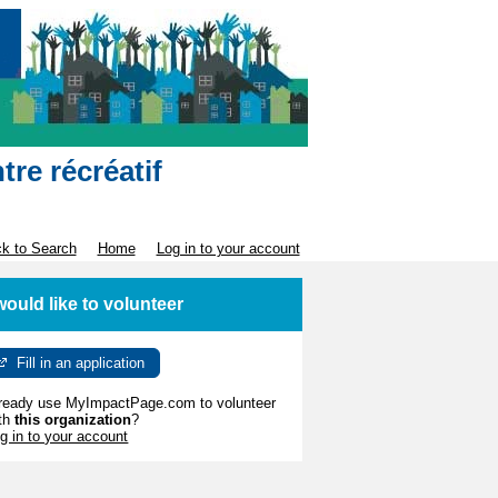
tre récréatif
k to Search
Home
Log in to your account
 would like to volunteer
Fill in an application
ready use MyImpactPage.com to volunteer
th
this organization
?
g in to your account