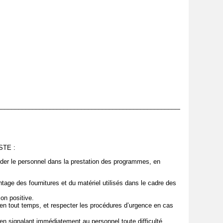
_______________________________________________________
TE :
ider le personnel dans la prestation des programmes, en
ontage des fournitures et du matériel utilisés dans le cadre des
çon positive.
 en tout temps, et respecter les procédures d’urgence en cas
 en signalant immédiatement au personnel toute difficulté