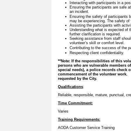
Interacting with participants in a po
Ensuring the participants are safe a
an incident.
Ensuring the safety of participants by
may be experiencing. The safety of v
Assisting the participants with activ
Understanding what is expected of t
further clarification is required.
Seeking assistance from staff shoul
volunteer’s skill or comfort level.
Contributing to the success of the p
Respecting client confidentiality.
**Note: If the responsibilities of this vo
persons who are vulnerable members of s
special needs), a police records check 
commencement of the volunteer work. By
requested by the City.
Qualifications
:
Reliable, responsible, mature, punctual, cr
Time Commitment:
Varies
Training Requirements:
AODA Customer Service Training