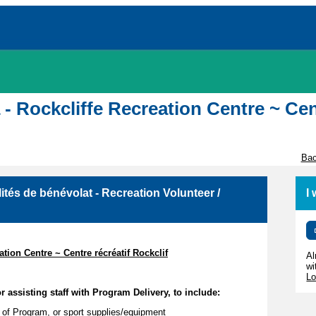
a - Rockcliffe Recreation Centre ~ Cen
Bac
ités de bénévolat - Recreation Volunteer /
I
eation Centre ~ Centre récréatif Rockclif
Al
wi
Lo
r assisting staff with Program Delivery, to include:
 of Program, or sport supplies/equipment