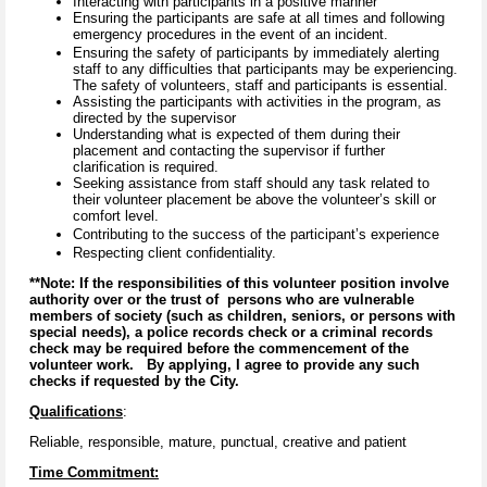
Interacting with participants in a positive manner
Ensuring the participants are safe at all times and following
emergency procedures in the event of an incident.
Ensuring the safety of participants by immediately alerting
staff to any difficulties that participants may be experiencing.
The safety of volunteers, staff and participants is essential.
Assisting the participants with activities in the program, as
directed by the supervisor
Understanding what is expected of them during their
placement and contacting the supervisor if further
clarification is required.
Seeking assistance from staff should any task related to
their volunteer placement be above the volunteer’s skill or
comfort level.
Contributing to the success of the participant’s experience
Respecting client confidentiality.
**Note: If the responsibilities of this volunteer position involve
authority over or the trust of persons who are vulnerable
members of society (such as children, seniors, or persons with
special needs), a police records check or a criminal records
check may be required before the commencement of the
volunteer work. By applying, I agree to provide any such
checks if requested by the City.
Qualifications
:
Reliable, responsible, mature, punctual, creative and patient
Time Commitment: