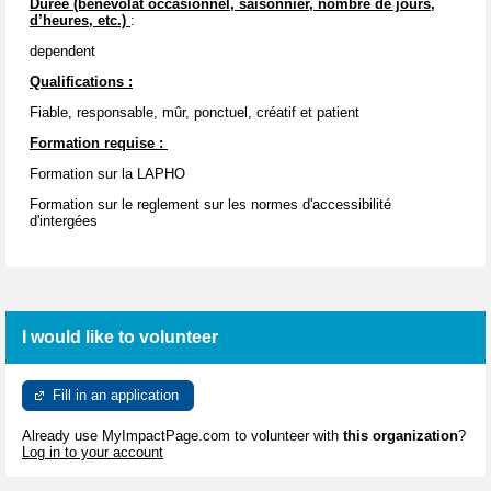
Durée (bénévolat occasionnel, saisonnier, nombre de jours,
d’heures, etc.)
:
dependent
Qualifications :
Fiable, responsable, mûr, ponctuel, créatif et patient
Formation requise :
Formation sur la LAPHO
Formation sur le reglement sur les normes d'accessibilité
d'intergées
I would like to volunteer
Fill in an application
Already use MyImpactPage.com to volunteer with
this organization
?
Log in to your account