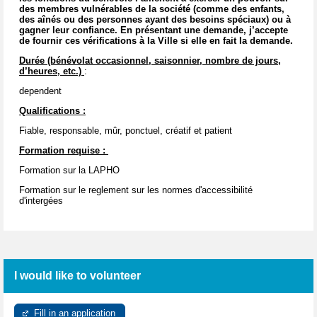
des membres vulnérables de la société (comme des enfants,
des aînés ou des personnes ayant des besoins spéciaux) ou à
gagner leur confiance. En présentant une demande, j’accepte
de fournir ces vérifications à la Ville si elle en fait la demande.
Durée (bénévolat occasionnel, saisonnier, nombre de jours,
d’heures, etc.)
:
dependent
Qualifications :
Fiable, responsable, mûr, ponctuel, créatif et patient
Formation requise :
Formation sur la LAPHO
Formation sur le reglement sur les normes d'accessibilité
d'intergées
I would like to volunteer
Fill in an application