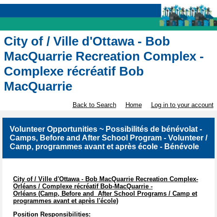
City of / Ville d'Ottawa - Bob
MacQuarrie Recreation Complex -
Complexe récréatif Bob
MacQuarrie
Back to Search
Home
Log in to your account
Volunteer Opportunities ~ Possibilités de bénévolat -
Camps, Before and After School Program - Volunteer /
Camp, programmes avant et après école - Bénévole
City of / Ville d'Ottawa - Bob MacQuarrie Recreation Complex-
Orléans / Complexe récréatif Bob-MacQuarrie -
Orléans (Camp, Before and After School Programs / Camp et
programmes avant et après l'école)
Position Responsibilities: