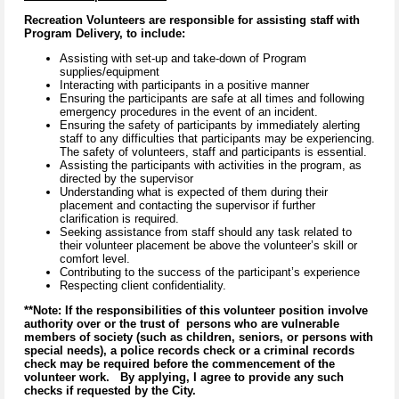
Recreation Volunteers are responsible for assisting staff with
Program Delivery, to include:
Assisting with set-up and take-down of Program
supplies/equipment
Interacting with participants in a positive manner
Ensuring the participants are safe at all times and following
emergency procedures in the event of an incident.
Ensuring the safety of participants by immediately alerting
staff to any difficulties that participants may be experiencing.
The safety of volunteers, staff and participants is essential.
Assisting the participants with activities in the program, as
directed by the supervisor
Understanding what is expected of them during their
placement and contacting the supervisor if further
clarification is required.
Seeking assistance from staff should any task related to
their volunteer placement be above the volunteer’s skill or
comfort level.
Contributing to the success of the participant’s experience
Respecting client confidentiality.
**Note: If the responsibilities of this volunteer position involve
authority over or the trust of persons who are vulnerable
members of society (such as children, seniors, or persons with
special needs), a police records check or a criminal records
check may be required before the commencement of the
volunteer work. By applying, I agree to provide any such
checks if requested by the City.