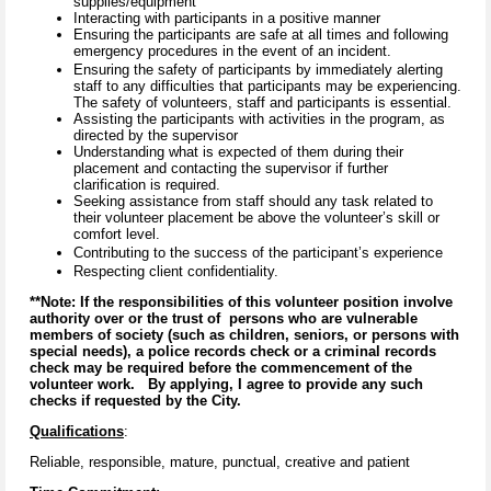
supplies/equipment
Interacting with participants in a positive manner
Ensuring the participants are safe at all times and following
emergency procedures in the event of an incident.
Ensuring the safety of participants by immediately alerting
staff to any difficulties that participants may be experiencing.
The safety of volunteers, staff and participants is essential.
Assisting the participants with activities in the program, as
directed by the supervisor
Understanding what is expected of them during their
placement and contacting the supervisor if further
clarification is required.
Seeking assistance from staff should any task related to
their volunteer placement be above the volunteer’s skill or
comfort level.
Contributing to the success of the participant’s experience
Respecting client confidentiality.
**Note: If the responsibilities of this volunteer position involve
authority over or the trust of persons who are vulnerable
members of society (such as children, seniors, or persons with
special needs), a police records check or a criminal records
check may be required before the commencement of the
volunteer work. By applying, I agree to provide any such
checks if requested by the City.
Qualifications
:
Reliable, responsible, mature, punctual, creative and patient