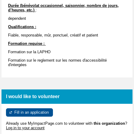
Durée (bénévolat occasionnel, saisonnier, nombre de jours,
d’heures, etc.)
:
dependent
Qualifications :
Fiable, responsable, mûr, ponctuel, créatif et patient
Formation requise :
Formation sur la LAPHO
Formation sur le reglement sur les normes d'accessibilité
d'intergées
I would like to volunteer
Fill in an application
Already use MyImpactPage.com to volunteer with
this organization
?
Log in to your account