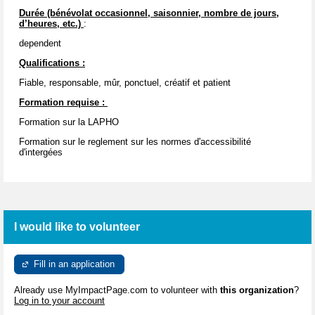
Durée (bénévolat occasionnel, saisonnier, nombre de jours,
d’heures, etc.)
:
dependent
Qualifications :
Fiable, responsable, mûr, ponctuel, créatif et patient
Formation requise :
Formation sur la LAPHO
Formation sur le reglement sur les normes d'accessibilité
d'intergées
I would like to volunteer
Fill in an application
Already use MyImpactPage.com to volunteer with
this organization
?
Log in to your account