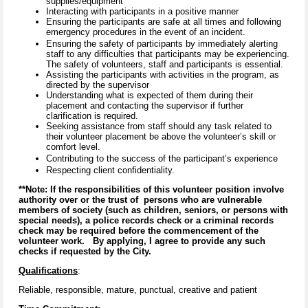
supplies/equipment
Interacting with participants in a positive manner
Ensuring the participants are safe at all times and following
emergency procedures in the event of an incident.
Ensuring the safety of participants by immediately alerting
staff to any difficulties that participants may be experiencing.
The safety of volunteers, staff and participants is essential.
Assisting the participants with activities in the program, as
directed by the supervisor
Understanding what is expected of them during their
placement and contacting the supervisor if further
clarification is required.
Seeking assistance from staff should any task related to
their volunteer placement be above the volunteer’s skill or
comfort level.
Contributing to the success of the participant’s experience
Respecting client confidentiality.
**Note: If the responsibilities of this volunteer position involve
authority over or the trust of persons who are vulnerable
members of society (such as children, seniors, or persons with
special needs), a police records check or a criminal records
check may be required before the commencement of the
volunteer work. By applying, I agree to provide any such
checks if requested by the City.
Qualifications
:
Reliable, responsible, mature, punctual, creative and patient