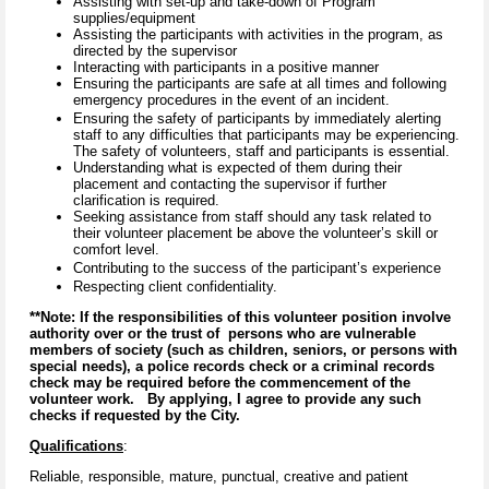
Assisting with set-up and take-down of Program
supplies/equipment
Assisting the participants with activities in the program, as
directed by the supervisor
Interacting with participants in a positive manner
Ensuring the participants are safe at all times and following
emergency procedures in the event of an incident.
Ensuring the safety of participants by immediately alerting
staff to any difficulties that participants may be experiencing.
The safety of volunteers, staff and participants is essential.
Understanding what is expected of them during their
placement and contacting the supervisor if further
clarification is required.
Seeking assistance from staff should any task related to
their volunteer placement be above the volunteer’s skill or
comfort level.
Contributing to the success of the participant’s experience
Respecting client confidentiality.
**Note: If the responsibilities of this volunteer position involve
authority over or the trust of persons who are vulnerable
members of society (such as children, seniors, or persons with
special needs), a police records check or a criminal records
check may be required before the commencement of the
volunteer work. By applying, I agree to provide any such
checks if requested by the City.
Qualifications
:
Reliable, responsible, mature, punctual, creative and patient