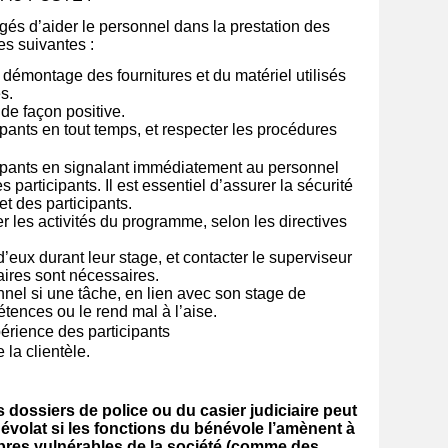
gés d’aider le personnel dans la prestation des
s suivantes :
au démontage des fournitures et du matériel utilisés
s.
 de façon positive.
ipants en tout temps, et respecter les procédures
cipants en signalant immédiatement au personnel
s participants. Il est essentiel d’assurer la sécurité
t des participants.
ser les activités du programme, selon les directives
eux durant leur stage, et contacter le superviseur
ires sont nécessaires.
nel si une tâche, en lien avec son stage de
ences ou le rend mal à l’aise.
érience des participants
 la clientèle.
 dossiers de police ou du casier judiciaire peut
évolat si les fonctions du bénévole l’amènent à
res vulnérables de la société (comme des