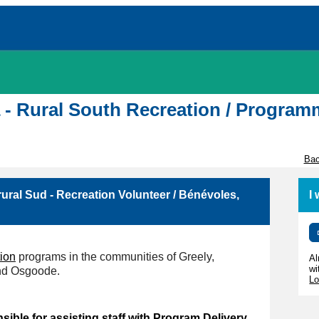
wa - Rural South Recreation / Programm
Bac
rural Sud - Recreation Volunteer / Bénévoles,
I
ion
programs in the communities of Greely,
Al
wi
and Osgoode.
Lo
ible for assisting staff with Program Delivery,