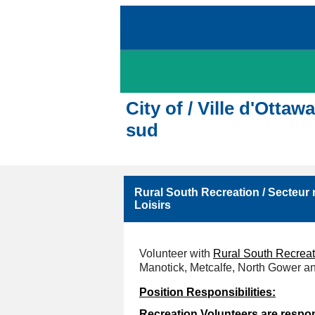
City of / Ville d'Otta
sud
Rural South Recreation / Secteur 
Loisirs
Volunteer with
Rural South Recreat
Manotick, Metcalfe, North Gower 
Position Responsibilities:
Recreation Volunteers are respons