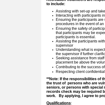
to include:
Assisting with set-up and tak
Interacting with participants 
Ensuring the participants are
procedures in the event of an 
Ensuring the safety of particip
that participants may be exper
participants is essential.
Assisting the participants with
supervisor
Understanding what is expect
the supervisor if further clarifi
Seeking assistance from staff 
placement be above the volunte
Contributing to the success of
Respecting client confidentiali
**Note: If the responsibilities of 
the trust of persons who are vul
seniors, or persons with special 
records check may be required 
work. By applying, I agree to pr
Qualifications
: