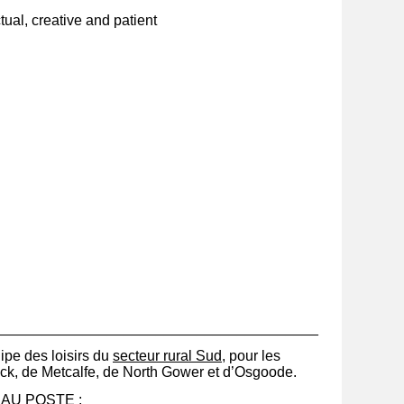
tual, creative and patient
________________________________________
pe des loisirs du
secteur rural Sud
, pour les
k, de Metcalfe, de North Gower et d’Osgoode.
AU POSTE :