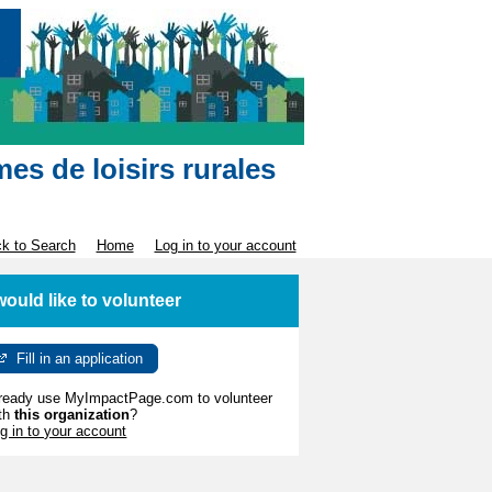
es de loisirs rurales
k to Search
Home
Log in to your account
 would like to volunteer
Fill in an application
ready use MyImpactPage.com to volunteer
th
this organization
?
g in to your account