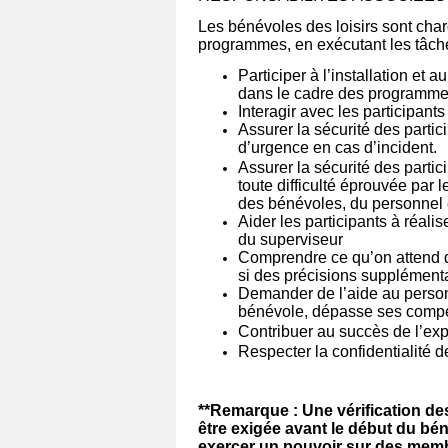
Les bénévoles des loisirs sont char
programmes, en exécutant les tâche
Participer à l’installation et 
dans le cadre des programme
Interagir avec les participants
Assurer la sécurité des partic
d’urgence en cas d’incident.
Assurer la sécurité des parti
toute difficulté éprouvée par le
des bénévoles, du personnel e
Aider les participants à réali
du superviseur
Comprendre ce qu’on attend d’
si des précisions supplémenta
Demander de l’aide au person
bénévole, dépasse ses compét
Contribuer au succès de l’exp
Respecter la confidentialité de
**Remarque : Une vérification des
être exigée avant le début du bén
exercer un pouvoir sur des memb