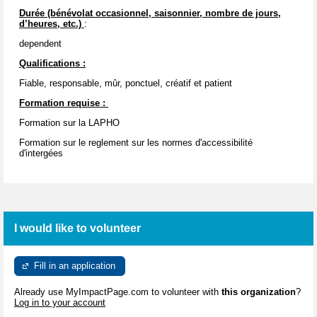
Durée (bénévolat occasionnel, saisonnier, nombre de jours,
d’heures, etc.)
:
dependent
Qualifications :
Fiable, responsable, mûr, ponctuel, créatif et patient
Formation requise :
Formation sur la LAPHO
Formation sur le reglement sur les normes d'accessibilité
d'intergées
I would like to volunteer
Fill in an application
Already use MyImpactPage.com to volunteer with
this organization
?
Log in to your account