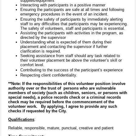
supplies/equipment
Interacting with participants in a positive manner
Ensuring the participants are safe at all times and following
emergency procedures in the event of an incident.
Ensuring the safety of participants by immediately alerting
staff to any difficulties that participants may be experiencing.
The safety of volunteers, staff and participants is essential.
Assisting the participants with activities in the program, as
directed by the supervisor
Understanding what is expected of them during their
placement and contacting the supervisor if further
clarification is required.
Seeking assistance from staff should any task related to
their volunteer placement be above the volunteer’s skill or
comfort level.
Contributing to the success of the participant’s experience
Respecting client confidentiality.
**Note: If the responsibilities of this volunteer position involve
authority over or the trust of persons who are vulnerable
members of society (such as children, seniors, or persons with
special needs), a police records check or a criminal records
check may be required before the commencement of the
volunteer work. By applying, I agree to provide any such
checks if requested by the City.
Qualifications
:
Reliable, responsible, mature, punctual, creative and patient