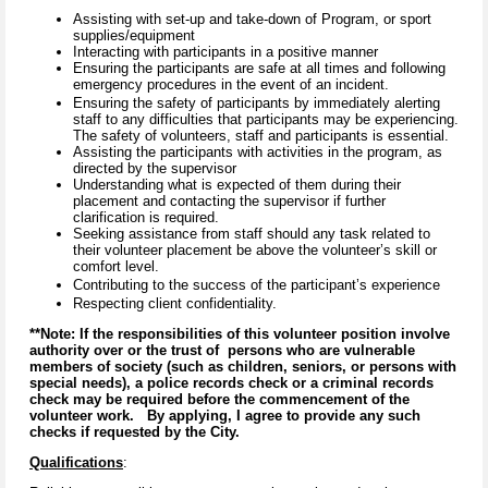
Assisting with set-up and take-down of Program, or sport
supplies/equipment
Interacting with participants in a positive manner
Ensuring the participants are safe at all times and following
emergency procedures in the event of an incident.
Ensuring the safety of participants by immediately alerting
staff to any difficulties that participants may be experiencing.
The safety of volunteers, staff and participants is essential.
Assisting the participants with activities in the program, as
directed by the supervisor
Understanding what is expected of them during their
placement and contacting the supervisor if further
clarification is required.
Seeking assistance from staff should any task related to
their volunteer placement be above the volunteer’s skill or
comfort level.
Contributing to the success of the participant’s experience
Respecting client confidentiality.
**Note: If the responsibilities of this volunteer position involve
authority over or the trust of persons who are vulnerable
members of society (such as children, seniors, or persons with
special needs), a police records check or a criminal records
check may be required before the commencement of the
volunteer work. By applying, I agree to provide any such
checks if requested by the City.
Qualifications
: