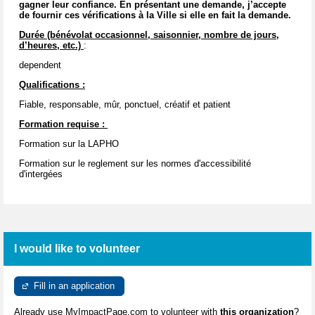
gagner leur confiance. En présentant une demande, j’accepte
de fournir ces vérifications à la Ville si elle en fait la demande.
Durée (bénévolat occasionnel, saisonnier, nombre de jours,
d’heures, etc.)
:
dependent
Qualifications :
Fiable, responsable, mûr, ponctuel, créatif et patient
Formation requise :
Formation sur la LAPHO
Formation sur le reglement sur les normes d'accessibilité
d'intergées
I would like to volunteer
Fill in an application
Already use MyImpactPage.com to volunteer with
this organization
?