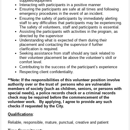
supplies/equipment
Interacting with participants in a positive manner
Ensuring the participants are safe at all times and following
emergency procedures in the event of an incident.
Ensuring the safety of participants by immediately alerting
staff to any difficulties that participants may be experiencing.
The safety of volunteers, staff and participants is essential.
Assisting the participants with activities in the program, as
directed by the supervisor
Understanding what is expected of them during their
placement and contacting the supervisor if further
clarification is required.
Seeking assistance from staff should any task related to
their volunteer placement be above the volunteer’s skill or
comfort level.
Contributing to the success of the participant’s experience
Respecting client confidentiality.
**Note: If the responsibilities of this volunteer position involve
authority over or the trust of persons who are vulnerable
members of society (such as children, seniors, or persons with
special needs), a police records check or a criminal records
check may be required before the commencement of the
volunteer work. By applying, I agree to provide any such
checks if requested by the City.
Qualifications
:
Reliable, responsible, mature, punctual, creative and patient