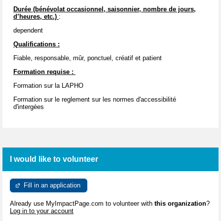
Durée (bénévolat occasionnel, saisonnier, nombre de jours,
d’heures, etc.)
:
dependent
Qualifications :
Fiable, responsable, mûr, ponctuel, créatif et patient
Formation requise :
Formation sur la LAPHO
Formation sur le reglement sur les normes d'accessibilité
d'intergées
I would like to volunteer
Fill in an application
Already use MyImpactPage.com to volunteer with
this organization
?
Log in to your account