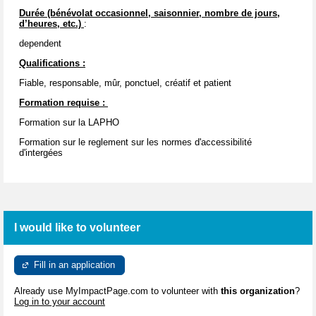
Durée (bénévolat occasionnel, saisonnier, nombre de jours,
d’heures, etc.)
:
dependent
Qualifications :
Fiable, responsable, mûr, ponctuel, créatif et patient
Formation requise :
Formation sur la LAPHO
Formation sur le reglement sur les normes d'accessibilité
d'intergées
I would like to volunteer
Fill in an application
Already use MyImpactPage.com to volunteer with
this organization
?
Log in to your account