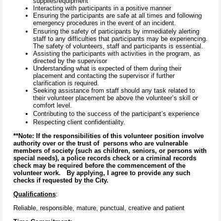
supplies/equipment
Interacting with participants in a positive manner
Ensuring the participants are safe at all times and following
emergency procedures in the event of an incident.
Ensuring the safety of participants by immediately alerting
staff to any difficulties that participants may be experiencing.
The safety of volunteers, staff and participants is essential.
Assisting the participants with activities in the program, as
directed by the supervisor
Understanding what is expected of them during their
placement and contacting the supervisor if further
clarification is required.
Seeking assistance from staff should any task related to
their volunteer placement be above the volunteer’s skill or
comfort level.
Contributing to the success of the participant’s experience
Respecting client confidentiality.
**Note: If the responsibilities of this volunteer position involve
authority over or the trust of persons who are vulnerable
members of society (such as children, seniors, or persons with
special needs), a police records check or a criminal records
check may be required before the commencement of the
volunteer work. By applying, I agree to provide any such
checks if requested by the City.
Qualifications
:
Reliable, responsible, mature, punctual, creative and patient