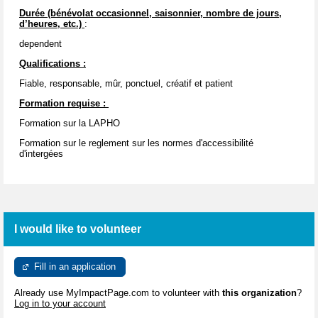
Durée (bénévolat occasionnel, saisonnier, nombre de jours,
d’heures, etc.)
:
dependent
Qualifications :
Fiable, responsable, mûr, ponctuel, créatif et patient
Formation requise :
Formation sur la LAPHO
Formation sur le reglement sur les normes d'accessibilité
d'intergées
I would like to volunteer
Fill in an application
Already use MyImpactPage.com to volunteer with
this organization
?
Log in to your account