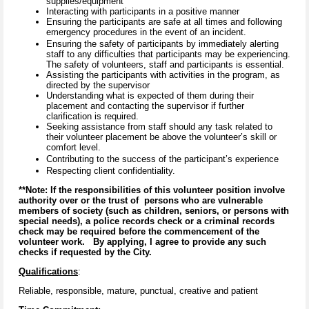
supplies/equipment
Interacting with participants in a positive manner
Ensuring the participants are safe at all times and following
emergency procedures in the event of an incident.
Ensuring the safety of participants by immediately alerting
staff to any difficulties that participants may be experiencing.
The safety of volunteers, staff and participants is essential.
Assisting the participants with activities in the program, as
directed by the supervisor
Understanding what is expected of them during their
placement and contacting the supervisor if further
clarification is required.
Seeking assistance from staff should any task related to
their volunteer placement be above the volunteer’s skill or
comfort level.
Contributing to the success of the participant’s experience
Respecting client confidentiality.
**Note: If the responsibilities of this volunteer position involve
authority over or the trust of persons who are vulnerable
members of society (such as children, seniors, or persons with
special needs), a police records check or a criminal records
check may be required before the commencement of the
volunteer work. By applying, I agree to provide any such
checks if requested by the City.
Qualifications
:
Reliable, responsible, mature, punctual, creative and patient