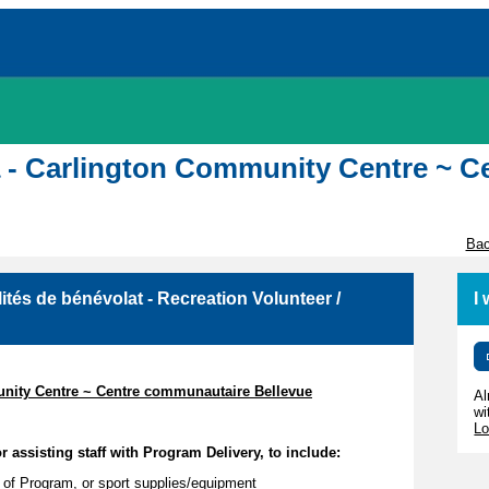
awa - Carlington Community Centre ~
Bac
ités de bénévolat - Recreation Volunteer /
I
munity Centre ~ Centre communautaire Bellevue
Al
wi
Lo
r assisting staff with Program Delivery, to include:
 of Program, or sport supplies/equipment