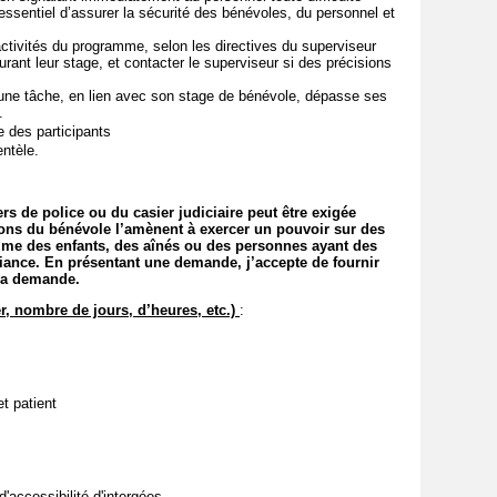
 essentiel d’assurer la sécurité des bénévoles, du personnel et
 activités du programme, selon les directives du superviseur
ant leur stage, et contacter le superviseur si des précisions
 une tâche, en lien avec son stage de bénévole, dépasse ses
e.
e des participants
entèle.
rs de police ou du casier judiciaire peut être exigée
tions du bénévole l’amènent à exercer un pouvoir sur des
me des enfants, des aînés ou des personnes ayant des
iance. En présentant une demande, j’accepte de fournir
t la demande.
r, nombre de jours, d’heures, etc.)
:
et patient
'accessibilité d'intergées