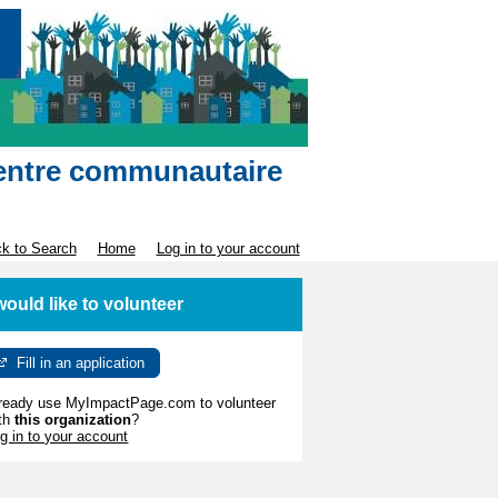
 Centre communautaire
k to Search
Home
Log in to your account
 would like to volunteer
Fill in an application
ready use MyImpactPage.com to volunteer
th
this organization
?
g in to your account