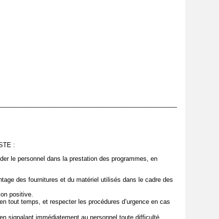
_______________________________________________________
TE :
ider le personnel dans la prestation des programmes, en
ontage des fournitures et du matériel utilisés dans le cadre des
çon positive.
 en tout temps, et respecter les procédures d’urgence en cas
 en signalant immédiatement au personnel toute difficulté