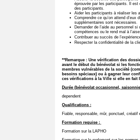
éprouvée par les participants. Il est
des participants.
Aider les participants à réaliser les
Comprendre ce qu’on attend d’eux dur
supplémentaires sont nécessaires.
Demander de l’aide au personnel si
compétences ou le rend mal à l’ais
Contribuer au succès de l’expérienc
Respecter la confidentialité de la cli
**Remarque : Une vérification des dossie
avant le début du bénévolat si les fonc
membres vulnérables de la société (com
besoins spéciaux) ou à gagner leur conf
ces vérifications à la Ville si elle en fai
Durée (bénévolat occasionnel, saisonnie
dependent
Qualifications :
Fiable, responsable, mûr, ponctuel, créatif 
Formation requise :
Formation sur la LAPHO
Formation sur le reglement sur les normes d