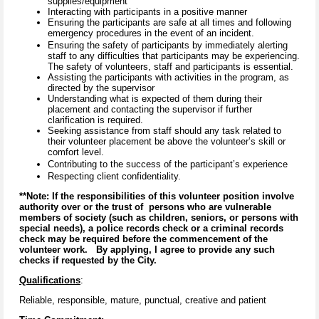
supplies/equipment
Interacting with participants in a positive manner
Ensuring the participants are safe at all times and following
emergency procedures in the event of an incident.
Ensuring the safety of participants by immediately alerting
staff to any difficulties that participants may be experiencing.
The safety of volunteers, staff and participants is essential.
Assisting the participants with activities in the program, as
directed by the supervisor
Understanding what is expected of them during their
placement and contacting the supervisor if further
clarification is required.
Seeking assistance from staff should any task related to
their volunteer placement be above the volunteer’s skill or
comfort level.
Contributing to the success of the participant’s experience
Respecting client confidentiality.
**Note: If the responsibilities of this volunteer position involve
authority over or the trust of persons who are vulnerable
members of society (such as children, seniors, or persons with
special needs), a police records check or a criminal records
check may be required before the commencement of the
volunteer work. By applying, I agree to provide any such
checks if requested by the City.
Qualifications
:
Reliable, responsible, mature, punctual, creative and patient