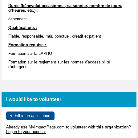
Durée (bénévolat occasionnel, saisonnier, nombre de jours,
d’heures, etc.)
:
dependent
Qualifications :
Fiable, responsable, mûr, ponctuel, créatif et patient
Formation requise :
Formation sur la LAPHO
Formation sur le reglement sur les normes d'accessibilité
d'intergées
I would like to volunteer
Fill in an application
Already use MyImpactPage.com to volunteer with
this organization
?
Log in to your account