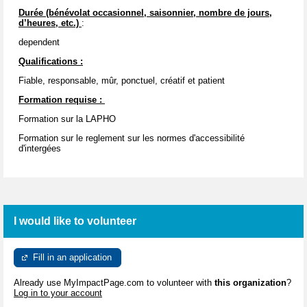
Durée (bénévolat occasionnel, saisonnier, nombre de jours,
d’heures, etc.)
:
dependent
Qualifications :
Fiable, responsable, mûr, ponctuel, créatif et patient
Formation requise :
Formation sur la LAPHO
Formation sur le reglement sur les normes d'accessibilité
d'intergées
I would like to volunteer
Fill in an application
Already use MyImpactPage.com to volunteer with
this organization
?
Log in to your account