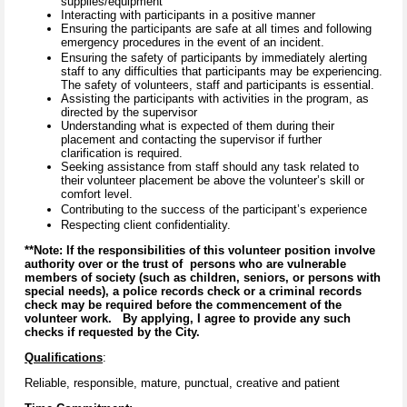
supplies/equipment
Interacting with participants in a positive manner
Ensuring the participants are safe at all times and following
emergency procedures in the event of an incident.
Ensuring the safety of participants by immediately alerting
staff to any difficulties that participants may be experiencing.
The safety of volunteers, staff and participants is essential.
Assisting the participants with activities in the program, as
directed by the supervisor
Understanding what is expected of them during their
placement and contacting the supervisor if further
clarification is required.
Seeking assistance from staff should any task related to
their volunteer placement be above the volunteer’s skill or
comfort level.
Contributing to the success of the participant’s experience
Respecting client confidentiality.
**Note: If the responsibilities of this volunteer position involve
authority over or the trust of persons who are vulnerable
members of society (such as children, seniors, or persons with
special needs), a police records check or a criminal records
check may be required before the commencement of the
volunteer work. By applying, I agree to provide any such
checks if requested by the City.
Qualifications
:
Reliable, responsible, mature, punctual, creative and patient