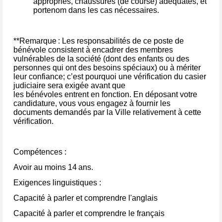
appropriés, chaussures (de course)
adéquates
, et
porte
nom dans les cas nécessaires.
**Remarque :
Les responsabilités de ce poste de
bénévole consistent à encadrer des membres
vulnérables de la société (dont des enfants ou des
personnes qui ont des besoins spéciaux) ou à mériter
leur confiance; c’est pourquoi
une vérification du casier
judiciaire sera exigée
avant
que
le
s
bénévole
s
entre
nt
en fonction
. En déposant votre
candidature, vous vous engagez à fournir les
documents demandés par la Ville relativement à cette
vérification
.
Compétences
:
A
voir
au moins 14 ans.
Exigences linguistiques
:
Capacité à parler et comprendre l'anglais
Capacité à parler et comprendre le français