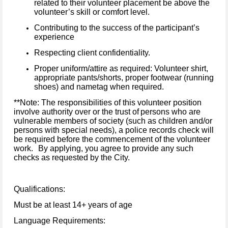
related to their volunteer placement be above the
volunteer’s skill or comfort level.
Contributing to the success of the participant’s
experience
Respecting client confidentiality.
P
roper uniform/
attire
as required
:
Volunteer shirt
,
appropriate pants/shorts, proper footwear (running
shoes) and nametag when required.
**Note: The responsibilities of this volunteer position
involve authority over or the trust of persons who are
vulnerable members of society (such as children and/or
persons with special needs), a police records check will
be required
before
the commencement of the volunteer
work. By applying, you agree to provide any such
checks as requested by the City.
Qualifications
:
Must be at least 14+ years of age
Language Requirements
: